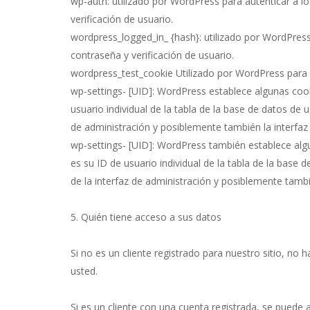
wp-auth: utilizado por WordPress para autenticar a lo
verificación de usuario.
wordpress_logged_in_ {hash}: utilizado por WordPress 
contraseña y verificación de usuario.
wordpress_test_cookie Utilizado por WordPress para 
wp-settings- [UID]: WordPress establece algunas cooki
usuario individual de la tabla de la base de datos de us
de administración y posiblemente también la interfaz de
wp-settings- [UID]: WordPress también establece algun
es su ID de usuario individual de la tabla de la base d
de la interfaz de administración y posiblemente también
5. Quién tiene acceso a sus datos
Si no es un cliente registrado para nuestro sitio, n
usted.
Si es un cliente con una cuenta registrada, se puede