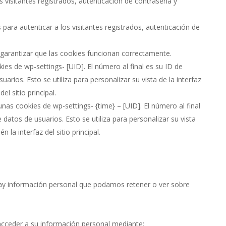
s visitantes registrados, autenticación de contraseña y
para autenticar a los visitantes registrados, autenticación de
garantizar que las cookies funcionan correctamente.
es de wp-settings- [UID]. El número al final es su ID de
uarios. Esto se utiliza para personalizar su vista de la interfaz
l sitio principal.
as cookies de wp-settings- {time} – [UID]. El número al final
e datos de usuarios. Esto se utiliza para personalizar su vista
 la interfaz del sitio principal.
o hay información personal que podamos retener o ver sobre
 acceder a su información personal mediante: